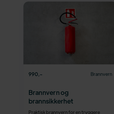
990
,-
Brannvern
Brannvern og
brannsikkerhet
Praktisk brannvern for en tryggere