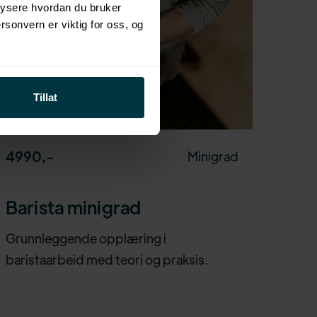
alysere hvordan du bruker
ersonvern er viktig for oss, og
Tillat
4990
,-
Minigrad
Barista minigrad
Grunnleggende opplæring i
baristaarbeid med teori og praksis.