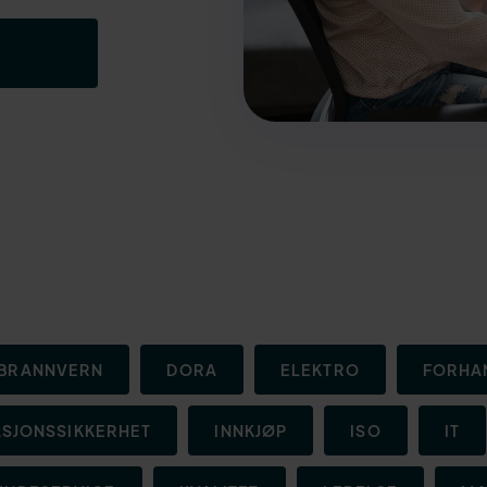
BRANNVERN
DORA
ELEKTRO
FORHA
SJONSSIKKERHET
INNKJØP
ISO
IT