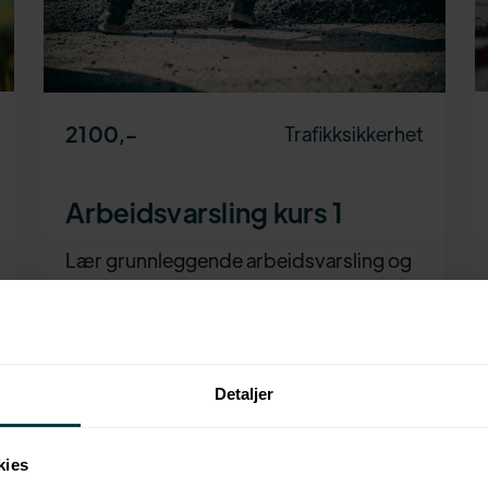
2100
,-
Trafikksikkerhet
Arbeidsvarsling kurs 1
Lær grunnleggende arbeidsvarsling og
sikker ferdsel i trafikkert område.
Detaljer
kies