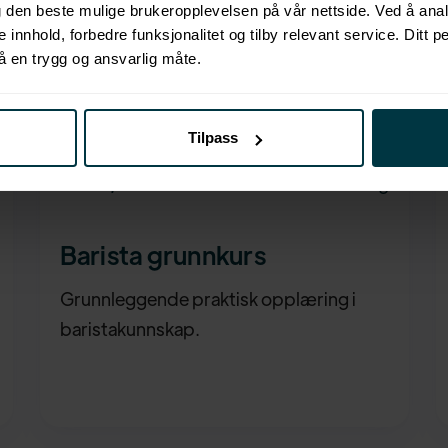
eg den beste mulige brukeropplevelsen på vår nettside. Ved å an
se innhold, forbedre funksjonalitet og tilby relevant service. Ditt p
å en trygg og ansvarlig måte.
Tilpass
2990
,-
Servering
Barista grunnkurs
Grunnleggende praktisk opplæring i
baristakunnskap.