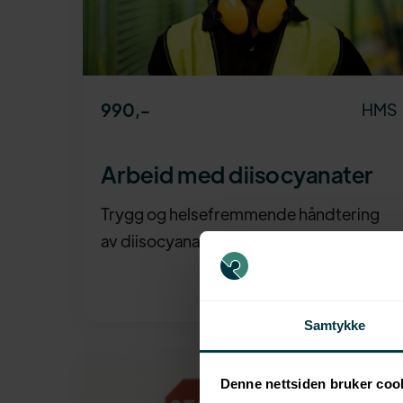
990
,-
HMS
Arbeid med diisocyanater
Trygg og helsefremmende håndtering
av diisocyanater på arbeidsplassen.
Samtykke
Denne nettsiden bruker coo