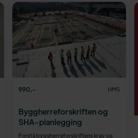
990
,-
HMS
Byggherreforskriften og
SHA-planlegging
Forstå byggherreforskriftens krav og