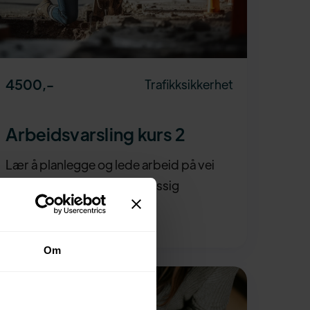
4500
,-
Trafikksikkerhet
Arbeidsvarsling kurs 2
Lær å planlegge og lede arbeid på vei
med trygg og forskriftsmessig
arbeidsvarsling.
Om