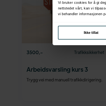
Vi bruker cookies for å gi d
nettstedet vårt, kan vi tilpas
vi behandler informasjonen p
Ikke tillat
3500
,-
Trafikksikkerhet
Arbeidsvarsling kurs 3
Trygg vei med manuell trafikkdirigering.