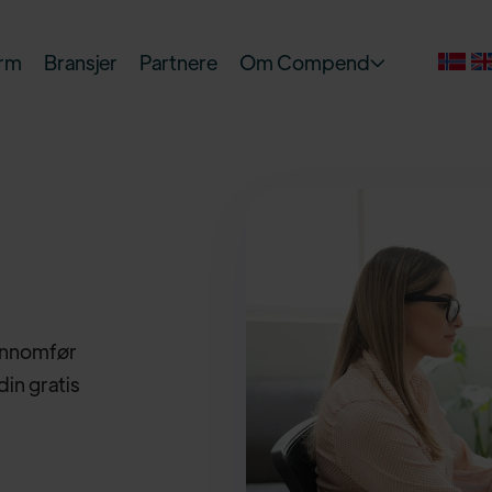
orm
Bransjer
Partnere
Om Compend

jennomfør
din gratis