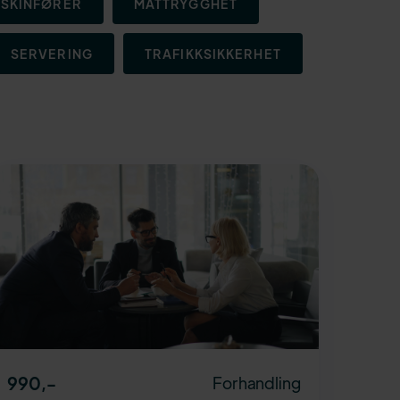
SKINFØRER
MATTRYGGHET
SERVERING
TRAFIKKSIKKERHET
990
,-
Forhandling