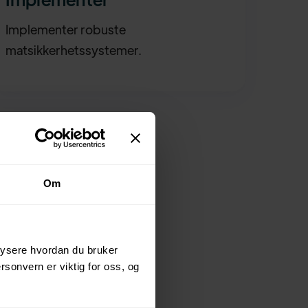
Implementer robuste
matsikkerhetssystemer.
Om
alysere hvordan du bruker
ersonvern er viktig for oss, og