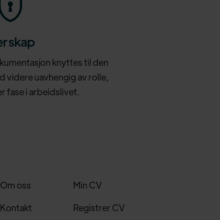
erskap
umentasjon knyttes til den
d videre uavhengig av rolle,
r fase i arbeidslivet.
Om oss
Min CV
Kontakt
Registrer CV