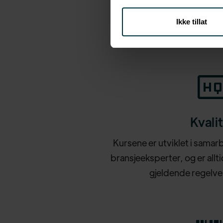
Ikke tillat
Kvali
Kursene er utviklet i samar
bransjeeksperter, og er allt
gjeldende regelver