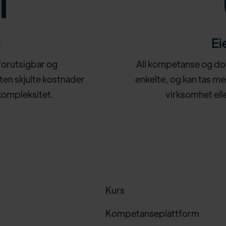
s
Ei
 forutsigbar og
All kompetanse og dok
ten skjulte kostnader
enkelte, og kan tas me
kompleksitet.
virksomhet elle
Kurs
Kompetanseplattform