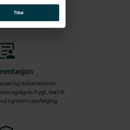
Tillat
entasjon
opplæring dokumenteres
is og lagres trygt, klart til
bud og intern oppfølging.