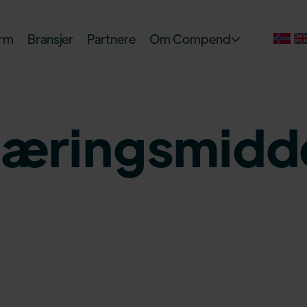
orm
Bransjer
Partnere
Om Compend

æringsmidd