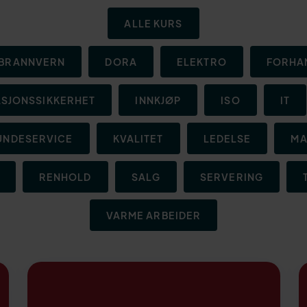
ALLE KURS
BRANNVERN
DORA
ELEKTRO
FORHA
SJONSSIKKERHET
INNKJØP
ISO
IT
UNDESERVICE
KVALITET
LEDELSE
MA
RENHOLD
SALG
SERVERING
VARME ARBEIDER