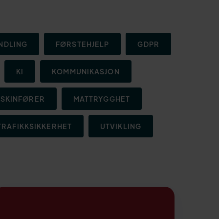
NDLING
FØRSTEHJELP
GDPR
KI
KOMMUNIKASJON
SKINFØRER
MATTRYGGHET
TRAFIKKSIKKERHET
UTVIKLING