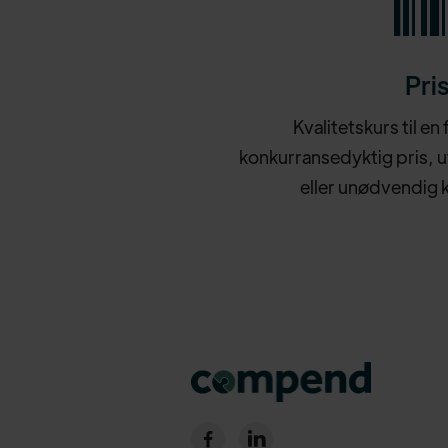
Pri
Kvalitetskurs til en
konkurransedyktig pris, u
eller unødvendig 

