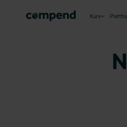
Kurs
Plattf

N