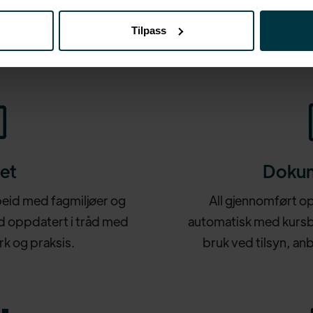
En smartere måte å kjøpe, gjennomføre og
Tilpass
dokumentere kompetanse.
tet
Dokum
beid med fagmiljøer og
All gjennomført 
id oppdatert i tråd med
automatisk med kursbev
k og praksis.
bruk ved tilsyn, an