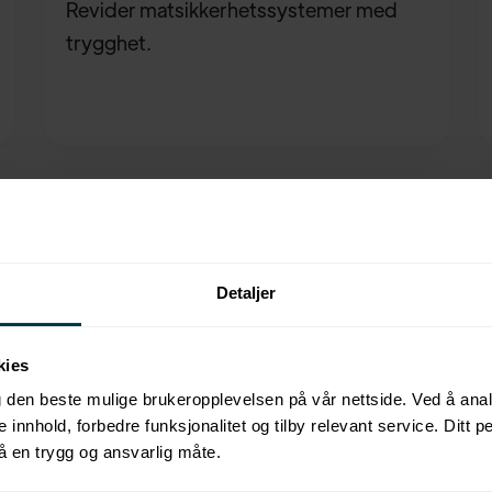
Revider matsikkerhetssystemer med
trygghet.
Detaljer
kies
Hvorfor kjøpe kurs av
eg den beste mulige brukeropplevelsen på vår nettside. Ved å an
se innhold, forbedre funksjonalitet og tilby relevant service. Ditt p
Compend?
å en trygg og ansvarlig måte.