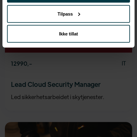
Tilpass
Ikke tillat
IT
12990
,-
Lead Cloud Security Manager
Led sikkerhetsarbeidet i skytjenester.