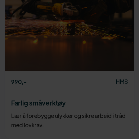
HMS
990
,-
Farlig småverktøy
Lær å forebygge ulykker og sikre arbeid i tråd
med lovkrav.