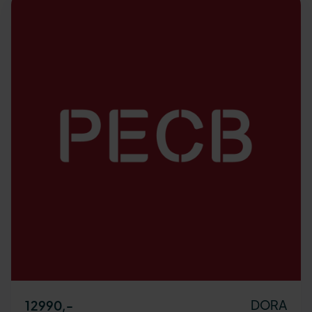
DORA
12990
,-