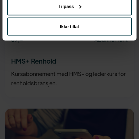
Tilpass
Ikke tillat
Abonnement
69
,-
HMS+ Renhold
Kursabonnement med HMS- og lederkurs for
renholdsbransjen.