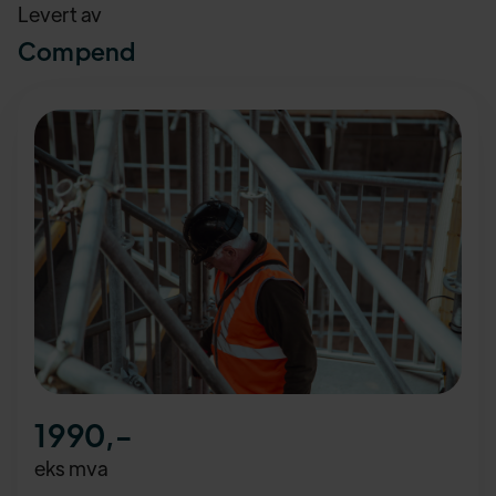
Levert av
Compend
1990
,-
eks mva