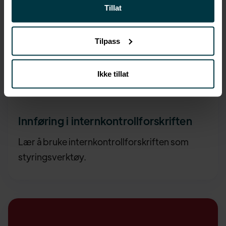
Tillat
Tilpass
Ikke tillat
Kvalitet
990
,-
Innføring i internkontrollforskriften
Lær å bruke internkontrollforskriften som
styringsverktøy.