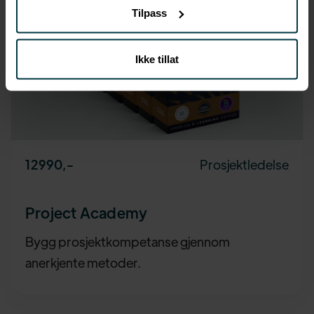
Tilpass
Ikke tillat
Prosjektledelse
12990
,-
Project Academy
Bygg prosjektkompetanse gjennom
anerkjente metoder.