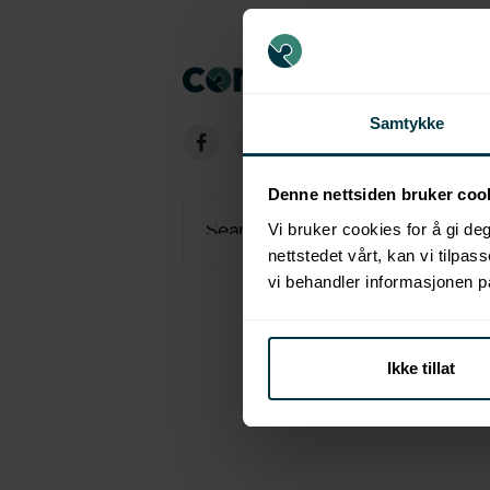
Samtykke


Denne nettsiden bruker coo
Vi bruker cookies for å gi d
nettstedet vårt, kan vi tilpas
vi behandler informasjonen p
Ikke tillat