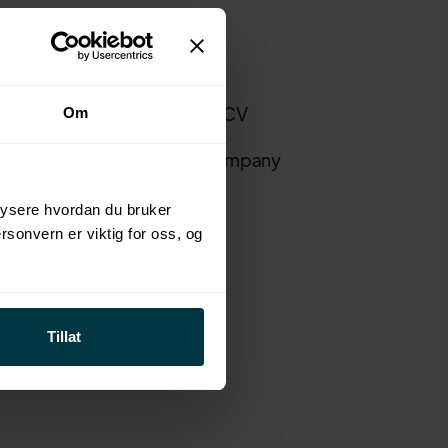
s
My CV
Register CV
Om
Login Company
alysere hvordan du bruker
ersonvern er viktig for oss, og
d conditions
Tillat