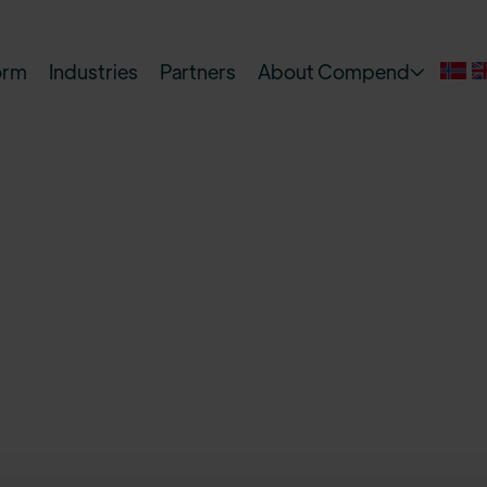
orm
Industries
Partners
About Compend
