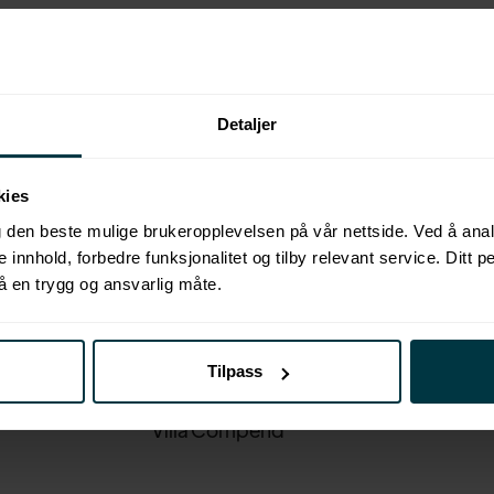
Courses
About U
Competence Platform
Contact
Detaljer
Course Subscription
Articles
kies
Courses for companies
Partners
eg den beste mulige brukeropplevelsen på vår nettside. Ved å an
se innhold, forbedre funksjonalitet og tilby relevant service. Ditt p
Industries
Pricing
å en trygg og ansvarlig måte.
Events
Terms an
Tilpass
Docs
Privacy
Villa Compend