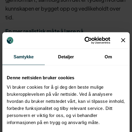
kunnskapen er bygget opp og vedlikeholdt over
tid.
En mer realistisk måte å lære på
Arbeidshverdagen er sjelden forutsigbar. Behovet
for kunnskap oppstår ofte i konkrete situasjoner,
Samtykke
Detaljer
Om
ikke nødvendigvis på forhånd. Når opplæringen er
delt opp i mindre deler, kan den brukes som støtte
Denne nettsiden bruker cookies
når behovet faktisk er der.
Vi bruker cookies for å gi deg den beste mulige
Dette gjør opplæring mer tilgjengelig og mer
brukeropplevelsen på vår nettside. Ved å analysere
hvordan du bruker nettstedet vårt, kan vi tilpasse innhold,
relevant, uten at det går på bekostning av helhet
forbedre funksjonalitet og tilby relevant service. Ditt
eller kvalitet.
personvern er viktig for oss, og vi behandler
informasjonen på en trygg og ansvarlig måte.
Microlearning i praksis handler ikke om å erstatte