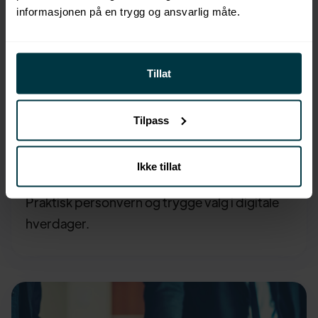
informasjonen på en trygg og ansvarlig måte.
Tillat
Tilpass
GDPR
490
,-
Ikke tillat
Personvern i hverdagen
Praktisk personvern og trygge valg i digitale
hverdager.