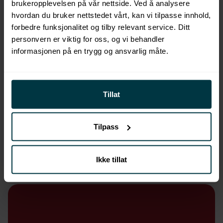
brukeropplevelsen på vår nettside. Ved å analysere
hvordan du bruker nettstedet vårt, kan vi tilpasse innhold,
forbedre funksjonalitet og tilby relevant service. Ditt
personvern er viktig for oss, og vi behandler
informasjonen på en trygg og ansvarlig måte.
HMS
490
,-
Tillat
Grunnleggende HMS i bygg og anlegg
Tilpass
Bygg HMS-kompetanse for tryggere
byggeplass.
Ikke tillat