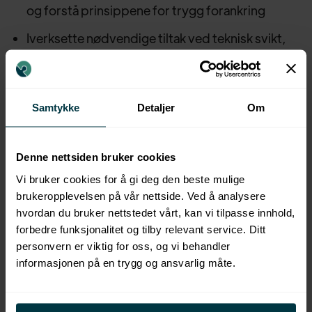
og forstå prinsippene for trygg forankring
Iverksette nødvendige tiltak ved teknisk svikt,
nestenulykker og uønskede hendelser
Dokumentere opplæring, kontroll og avvik i tråd
med virksomhetens HMS-rutiner
Samtykke
Detaljer
Om
Bidra til trygg, effektiv og profesjonell bruk av
personløfter i egen virksomhet
Denne nettsiden bruker cookies
Vi bruker cookies for å gi deg den beste mulige
brukeropplevelsen på vår nettside. Ved å analysere
hvordan du bruker nettstedet vårt, kan vi tilpasse innhold,
forbedre funksjonalitet og tilby relevant service. Ditt
personvern er viktig for oss, og vi behandler
informasjonen på en trygg og ansvarlig måte.
Populære kurs