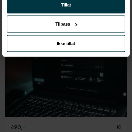
Tillat
FLERE KURS
Tilpass
Ikke tillat
KI
490
,-